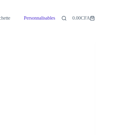
hette
Personnalisables
0.00
CFA
Panier
d’achat