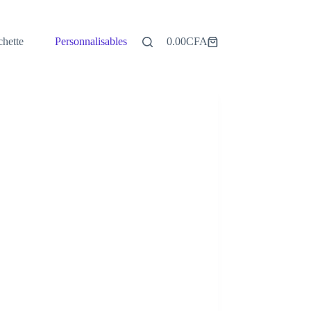
hette
Personnalisables
0.00
CFA
Panier
d’achat