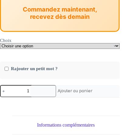
Commandez maintenant,
recevez dès demain
Choix
Rajouter un petit mot ?
quantité
Ajouter au panier
de
Chaine
Grain
de
Café
Informations complémentaires