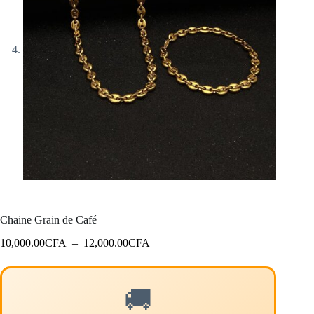
Chaine Grain de Café
Plage
10,000.00
CFA
–
12,000.00
CFA
de
prix :
10,000.00CFA
🚚
à
12,000.00CFA