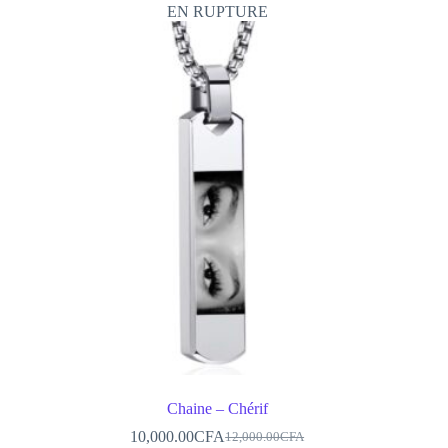
EN RUPTURE
Chaine – Chérif
10,000.00
CFA
12,000.00
CFA
Le
Le