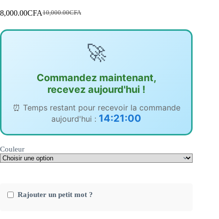
8,000.00
CFA
10,000.00
CFA
Le
Le
prix
prix
initial
actuel
était :
est :
🚀
10,000.00CFA.
8,000.00CFA.
Commandez maintenant,
recevez aujourd'hui !
⏰ Temps restant pour recevoir la commande
14:21:00
aujourd'hui :
Couleur
Rajouter un petit mot ?