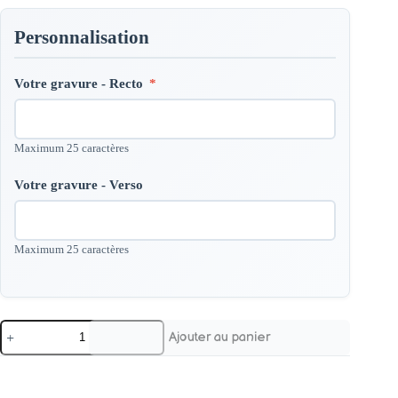
Personnalisation
Votre gravure - Recto
*
Maximum 25 caractères
Votre gravure - Verso
Maximum 25 caractères
quantité
Ajouter au panier
de
Chaine
Barre
Personnalisé