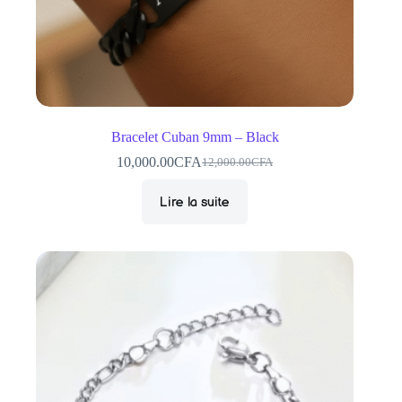
Bracelet Cuban 9mm – Black
10,000.00
CFA
12,000.00
CFA
Le
Le
prix
prix
Lire la suite
initial
actuel
était :
est :
12,000.00CFA.
10,000.00CFA.