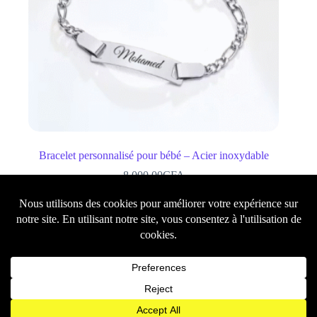
Bracelet personnalisé pour bébé – Acier inoxydable
8,000.00
CFA
Ajouter au panier
Chaines
Bracelets
Bagues
Porte-clés
Box Cadeau
Montres
Boutons de manchette
Personnalisables