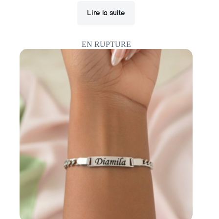
était :
est :
Lire la suite
6,000.00CFA.
5,000.00CFA.
EN RUPTURE