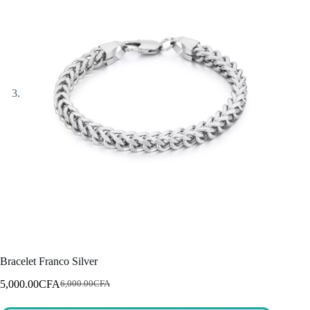
Bracelet Franco Silver
5,000.00
CFA
6,000.00
CFA
Le
Le
prix
prix