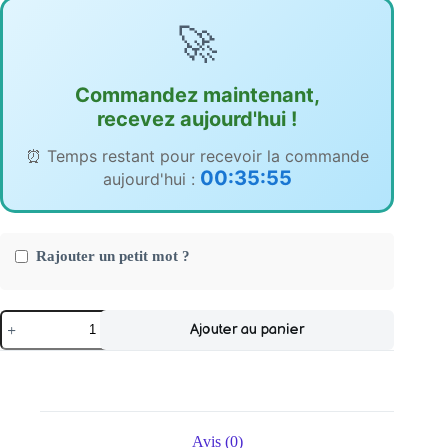
initial
actuel
était :
est :
🚀
6,000.00CFA.
5,000.00CFA.
Commandez maintenant,
recevez aujourd'hui !
⏰ Temps restant pour recevoir la commande
00:35:54
aujourd'hui :
Rajouter un petit mot ?
quantité
Ajouter au panier
de
Bracelet
Franco
Silver
Avis (0)