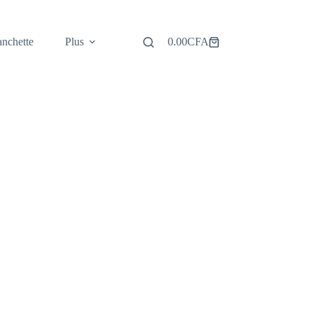
nchette
Plus
0.00
CFA
Panier
d’achat